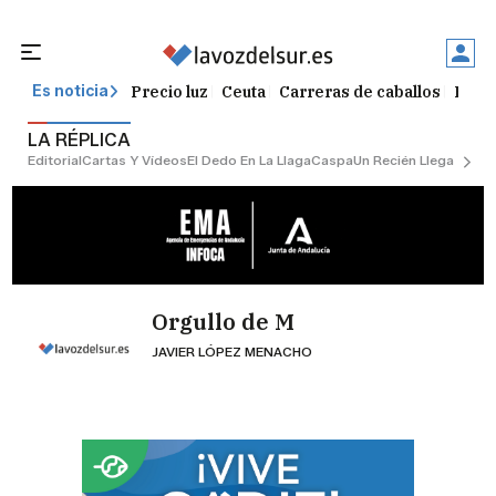
Precio luz
Ceuta
Carreras de caballos
Peque
Es noticia
LA RÉPLICA
Editorial
Cartas Y Vídeos
El Dedo En La Llaga
Caspa
Un Recién Llegado
Ciu
Orgullo de M
JAVIER LÓPEZ MENACHO