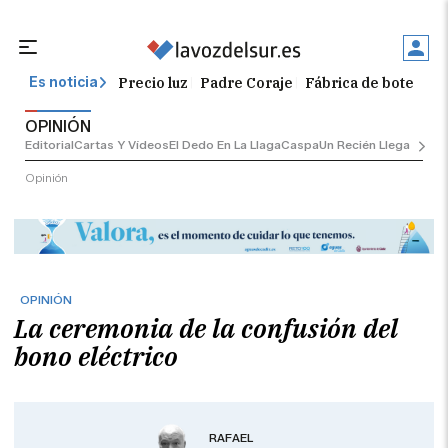
Precio luz
Padre Coraje
Fábrica de botellas
Es noticia
OPINIÓN
Editorial
Cartas Y Vídeos
El Dedo En La Llaga
Caspa
Un Recién Llegado
Ciu
Opinión
OPINIÓN
La ceremonia de la confusión del
bono eléctrico
RAFAEL