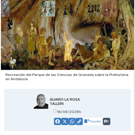
Recreación del Parque de las Ciencias de Granada sobre la Prehistoria
en Andalucía.
ÁLVARO LA ROSA
TALLERI
16/06/2026h.
Guardar
0
Facebook
X
WhatsApp
Copy
Link