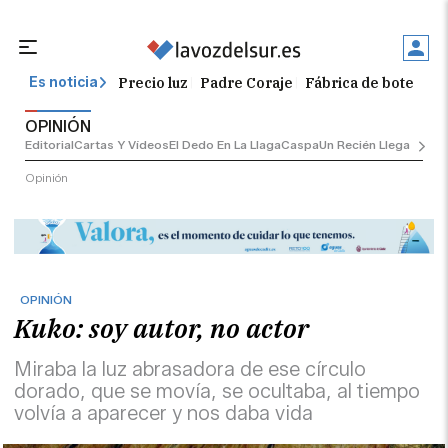
Precio luz
Padre Coraje
Fábrica de botellas
Es noticia
OPINIÓN
Editorial
Cartas Y Vídeos
El Dedo En La Llaga
Caspa
Un Recién Llegado
Ciu
Opinión
OPINIÓN
Kuko: soy autor, no actor
Miraba la luz abrasadora de ese círculo
dorado, que se movía, se ocultaba, al tiempo
volvía a aparecer y nos daba vida