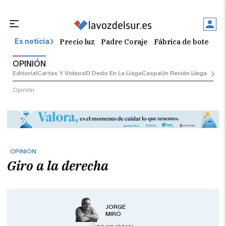
Precio luz
Padre Coraje
Fábrica de botellas
Es noticia
OPINIÓN
Editorial
Cartas Y Vídeos
El Dedo En La Llaga
Caspa
Un Recién Llegado
Ciu
Opinión
OPINIÓN
Giro a la derecha
JORGE
MIRÓ