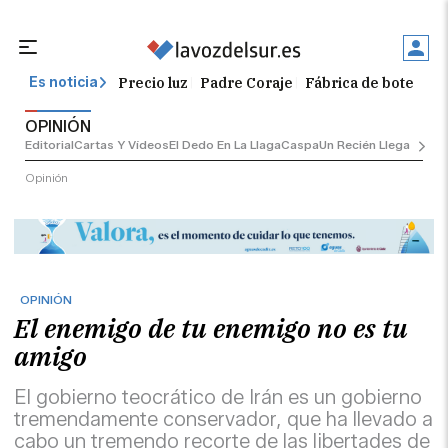
Precio luz
Padre Coraje
Fábrica de botellas
Es noticia
OPINIÓN
Editorial
Cartas Y Vídeos
El Dedo En La Llaga
Caspa
Un Recién Llegado
Ciu
Opinión
OPINIÓN
El enemigo de tu enemigo no es tu
amigo
El gobierno teocrático de Irán es un gobierno
tremendamente conservador, que ha llevado a
cabo un tremendo recorte de las libertades de