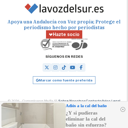
Apoya una Andalucía con Voz propia; Protege el
periodismo hecho por periodistas
Hazte socio
SÍGUENOS EN REDES
Marcar como fuente preferida
© 2026 Comunicasur Media SL
Sobre Nosotros
Contacto
Aviso Legal
Política de Cookies
RSS
Desarrollado por
OA Cloud
Adiós a la cal del baño
¿Y si pudieras
eliminar la cal del
baño sin esfuerzo?