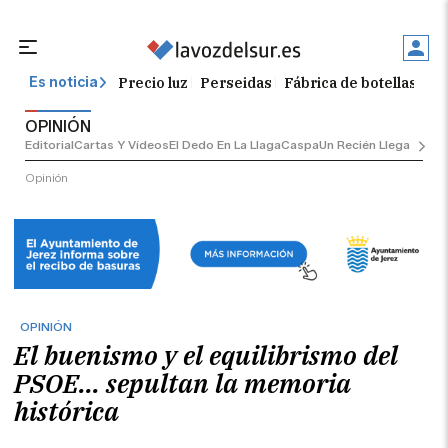
Precio luz
Perseidas
Fábrica de botellas
Tr
Es noticia
OPINIÓN
Editorial
Cartas Y Vídeos
El Dedo En La Llaga
Caspa
Un Recién Llegado
Ciu
Opinión
OPINIÓN
El buenismo y el equilibrismo del
PSOE... sepultan la memoria
histórica