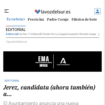
Precio luz
Padre Coraje
Fábrica de botellas
Es noticia
EDITORIAL
Editorial
Cartas Y Vídeos
El Dedo En La Llaga
Caspa
Un Recién Llegado
Ci
Opinión
Editorial
EDITORIAL
Jerez, candidata (ahora también)
a...
El Ayuntamiento anuncia una nueva