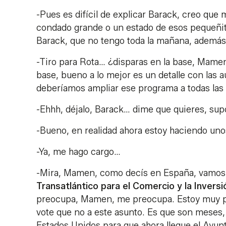
-Pues es difícil de explicar Barack, creo que 
condado grande o un estado de esos pequeñito
Barack, que no tengo toda la mañana, además 
-Tiro para Rota… ¿disparas en la base, Mamen
base, bueno a lo mejor es un detalle con las 
deberíamos ampliar ese programa a todas la
-Ehhh, déjalo, Barack… dime que quieres, su
-Bueno, en realidad ahora estoy haciendo unos
-Ya, me hago cargo…
-Mira, Mamen, como decís en España, vamos a
Transatlántico para el Comercio y la Inversi
preocupa, Mamen, me preocupa. Estoy muy p
vote que no a este asunto. Es que son meses
Estados Unidos para que ahora llegue el Ayun