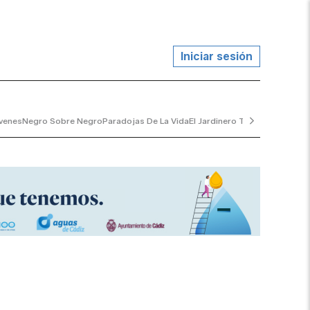
Iniciar sesión
venes
Negro Sobre Negro
Paradojas De La Vida
El Jardinero Tranquilo
...y Al V