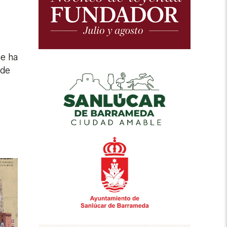
me ha
 de