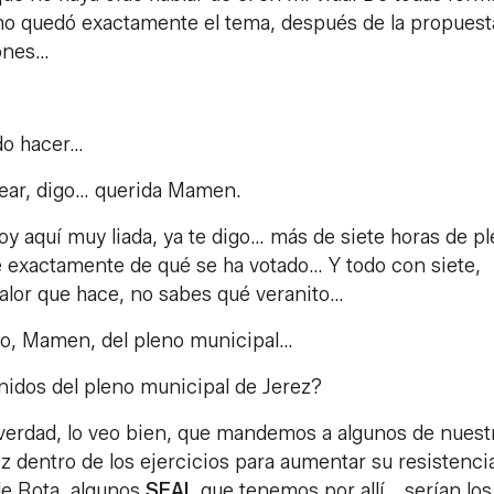
mo quedó exactamente el tema, después de la propuesta
iones…
do hacer…
 dear, digo… querida Mamen.
toy aquí muy liada, ya te digo… más de siete horas de p
e exactamente de qué se ha votado… Y todo con siete,
calor que hace, no sabes qué veranito…
no, Mamen, del pleno municipal…
nidos del pleno municipal de Jerez?
 verdad, lo veo bien, que mandemos a algunos de nuest
 dentro de los ejercicios para aumentar su resistenci
de Rota, algunos
SEAL
que tenemos por allí… serían los