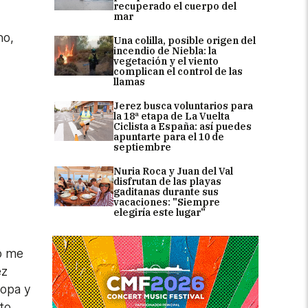
recuperado el cuerpo del
mar
no,
Una colilla, posible origen del
incendio de Niebla: la
vegetación y el viento
complican el control de las
llamas
Jerez busca voluntarios para
la 18ª etapa de La Vuelta
Ciclista a España: así puedes
apuntarte para el 10 de
septiembre
Nuria Roca y Juan del Val
disfrutan de las playas
gaditanas durante sus
vacaciones: "Siempre
elegiría este lugar"
o me
ez
ropa y
to