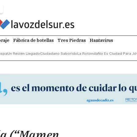
raje
Fábrica de botellas
Tres Piedras
Hantavirus
aspa
Un Recién Llegado
Ciudadano Saborido
La Rotonda
No Es Ciudad Para Jó
ía (“Mamen,