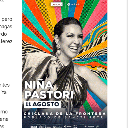
, pero
 hagas
rdo
 Jerez
ntes
 Ya
cómo
iene
as,