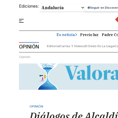
Ediciones:
Seguir en Discover
Precio luz
Padre Co
Es noticia
OPINIÓN
Editorial
Cartas Y Vídeos
El Dedo En La Llaga
C
Opinión
OPINIÓN
Diálogos de Alcald