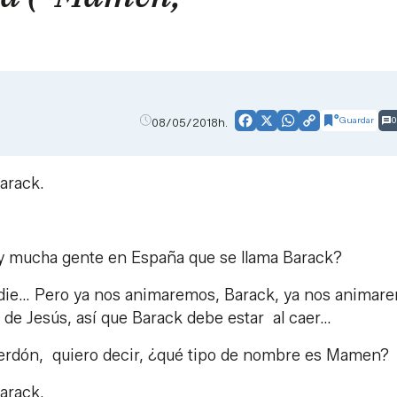
Guardar
0
08/05/2018h.
Facebook
X
WhatsApp
Copy
Link
arack.
y mucha gente en España que se llama Barack?
adie… Pero ya nos animaremos, Barack, ya nos animar
 de Jesús, así que Barack debe estar al caer…
dón, quiero decir, ¿qué tipo de nombre es Mamen?
arack.