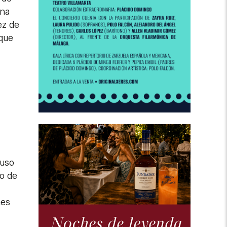
una
ez de
que
luso
no de
nes