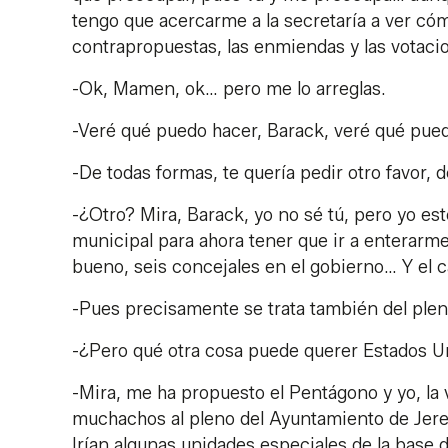
tengo que acercarme a la secretaría a ver có
contrapropuestas, las enmiendas y las votac
-Ok, Mamen, ok… pero me lo arreglas.
-Veré qué puedo hacer, Barack, veré qué pue
-De todas formas, te quería pedir otro favor,
-¿Otro? Mira, Barack, yo no sé tú, pero yo es
municipal para ahora tener que ir a enterarm
bueno, seis concejales en el gobierno… Y el 
-Pues precisamente se trata también del ple
-¿Pero qué otra cosa puede querer Estados U
-Mira, me ha propuesto el Pentágono y yo, la
muchachos al pleno del Ayuntamiento de Jerez
Irían algunas unidades especiales de la base 