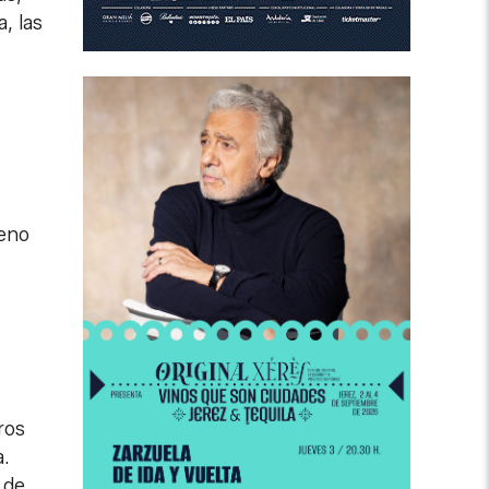
, las
leno
ros
a.
 de