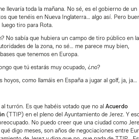
me llevaría toda la mañana. No sé, es el gobierno de un
s que tenéis en Nueva Inglaterra… algo así. Pero bue
luego tiro para Rota.
? No sabía que hubiera un campo de tiro público en la
autoridades de la zona, no sé… me parece muy bien,
s bases que tenemos en Europa.
pongo que tú estarás muy ocupado, ¿no?
 hoyos, como llamáis en España a jugar al golf, ja, ja…
l turrón. Es que habéis votado que no al
Acuerdo
ón
(TTIP) en el pleno del Ayuntamiento de Jerez. Y es
reocupado. No puedo creer que una ciudad como Jer
, qué digo meses, son años de negociaciones entre Eu
tamiento de Jerez y diga que no, que nada de TTIP… Es