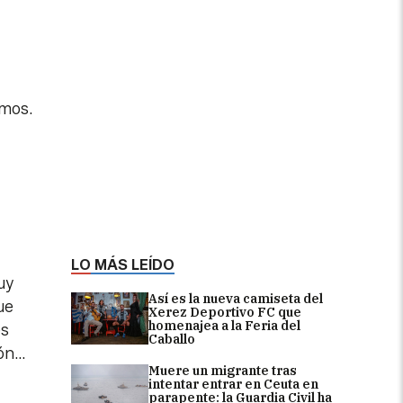
emos.
LO MÁS LEÍDO
uy
Así es la nueva camiseta del
ue
Xerez Deportivo FC que
homenajea a la Feria del
es
Caballo
ión…
Muere un migrante tras
intentar entrar en Ceuta en
parapente: la Guardia Civil ha