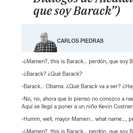
que soy Barack”)
CARLOS PIEDRAS
-¿Mamen?, this is Barack… perdón, que soy B
-¿Barack? ¿Qué Barack?
-Barack… Obama. ¿Qué Barack va a ser? ¿Ha
-No, no, ahora que lo pienso no conozco a n
Aquí se llegó a poner a un niño Kevin Costner
-Humm, well, mayor Mamen… what name…, per
-¿Mamen?, this is Barack… perdón, que soy B