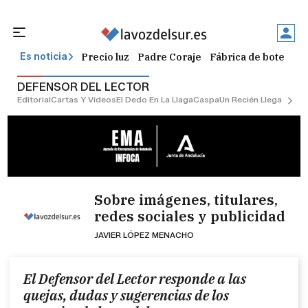
Precio luz
Padre Coraje
Fábrica de botellas
Es noticia
DEFENSOR DEL LECTOR
Editorial
Cartas Y Vídeos
El Dedo En La Llaga
Caspa
Un Recién Llegado
Ciu
Sobre imágenes, titulares,
redes sociales y publicidad
JAVIER LÓPEZ MENACHO
El Defensor del Lector responde a las
quejas, dudas y sugerencias de los