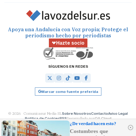
Apoya una Andalucía con Voz propia; Protege el
periodismo hecho por periodistas
Hazte socio
SÍGUENOS EN REDES
Marcar como fuente preferida
© 2026 Comunicasur Media SL
Sobre Nosotros
Contacto
Aviso Legal
Política de Cookies
RSS
Desarrollado por
OA Cloud
¿De verdad hacen esto?
Costumbres que