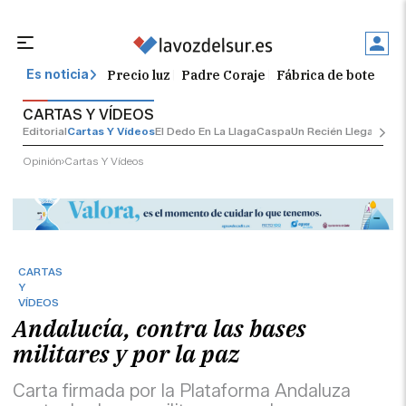
Precio luz
Padre Coraje
Fábrica de botellas
Es noticia
CARTAS Y VÍDEOS
Editorial
Cartas Y Vídeos
El Dedo En La Llaga
Caspa
Un Recién Llegado
Ci
Opinión
Cartas Y Vídeos
CARTAS
Y
VÍDEOS
Andalucía, contra las bases
militares y por la paz
Carta firmada por la Plataforma Andaluza