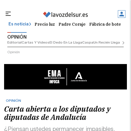
Precio luz
Padre Coraje
Fábrica de botellas
Es noticia
OPINIÓN
Editorial
Cartas Y Vídeos
El Dedo En La Llaga
Caspa
Un Recién Llegado
Ciu
Opinión
OPINIÓN
Carta abierta a los diputados y
diputadas de Andalucía
¿Piensan ustedes permanecer impasibles,