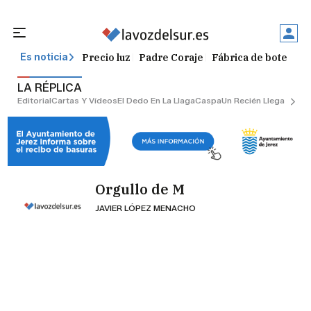
Precio luz
Padre Coraje
Fábrica de botellas
Es noticia
LA RÉPLICA
Editorial
Cartas Y Vídeos
El Dedo En La Llaga
Caspa
Un Recién Llegado
Ciu
Orgullo de M
JAVIER LÓPEZ MENACHO