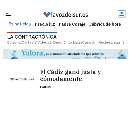
Precio luz
Padre Coraje
Fábrica de botellas
Es noticia
LA CONTRACRÓNICA
Editorial
Cartas Y Vídeos
El Dedo En La Llaga
Caspa
Un Recién Llegado
Ciu
El Cádiz ganó justa y
cómodamente
LUISMI