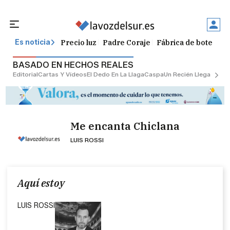
Precio luz
Padre Coraje
Fábrica de botellas
Es noticia
BASADO EN HECHOS REALES
Editorial
Cartas Y Vídeos
El Dedo En La Llaga
Caspa
Un Recién Llegado
Ciu
Me encanta Chiclana
LUIS ROSSI
Aquí estoy
LUIS ROSSI