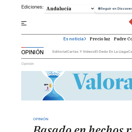
Ediciones:
Seguir en Discover
Precio luz
Padre Co
Es noticia
OPINIÓN
Editorial
Cartas Y Vídeos
El Dedo En La Llaga
C
Opinión
OPINIÓN
Basado en hechos r