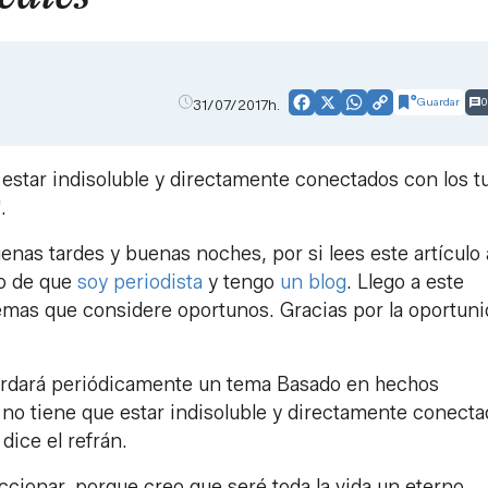
Guardar
0
31/07/2017h.
Facebook
X
WhatsApp
Copy
Link
estar indisoluble y directamente conectados con los t
.
as tardes y buenas noches, por si lees este artículo 
to de que
soy periodista
y tengo
un blog
. Llego a este
temas que considere oportunos. Gracias por la oportuni
ordará periódicamente un tema Basado en hechos
s no tiene que estar indisoluble y directamente conect
dice el refrán.
ccionar, porque creo que seré toda la vida un eterno