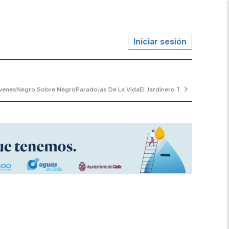
Iniciar sesión
venes
Negro Sobre Negro
Paradojas De La Vida
El Jardinero Tranquilo
...y Al V