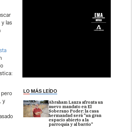
uscar
y las
n
sta
n
lo
stica:
LO MÁS LEÍDO
, pero
 y
Abraham Lanza afronta un
nuevo mandato en El
Soberano Poder: la casa
hermandad será "un gran
basado
espacio abierto a la
parroquia y al barrio"