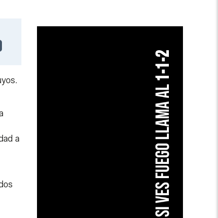
uyos.
a
dad a
ados