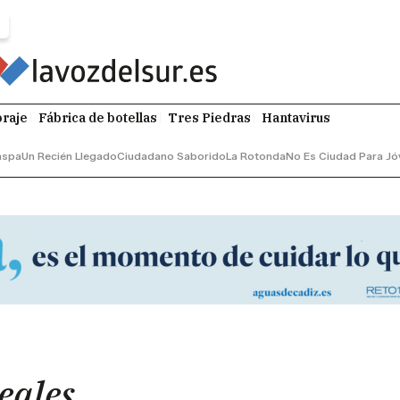
raje
Fábrica de botellas
Tres Piedras
Hantavirus
aspa
Un Recién Llegado
Ciudadano Saborido
La Rotonda
No Es Ciudad Para Jó
eales