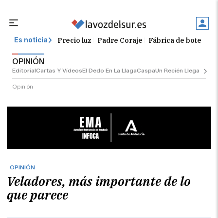
Precio luz
Padre Coraje
Fábrica de botellas
Es noticia
OPINIÓN
Editorial
Cartas Y Vídeos
El Dedo En La Llaga
Caspa
Un Recién Llegado
Ciu
Opinión
OPINIÓN
Veladores, más importante de lo
que parece