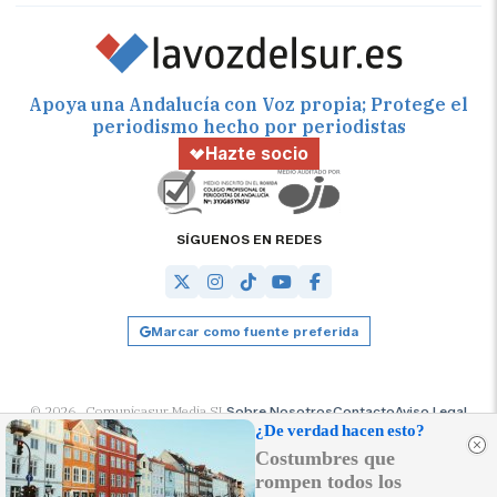
Apoya una Andalucía con Voz propia; Protege el
periodismo hecho por periodistas
Hazte socio
SÍGUENOS EN REDES
Marcar como fuente preferida
© 2026 Comunicasur Media SL
Sobre Nosotros
Contacto
Aviso Legal
Política de Cookies
RSS
Desarrollado por
OA Cloud
¿De verdad hacen esto?
Costumbres que
rompen todos los