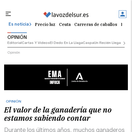
Precio luz
Ceuta
Carreras de caballos
Peque
Es noticia
OPINIÓN
Editorial
Cartas Y Vídeos
El Dedo En La Llaga
Caspa
Un Recién Llegado
Ciu
Opinión
OPINIÓN
El valor de la ganadería que no
estamos sabiendo contar
Durante los últimos años, muchos ganaderos