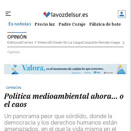
Precio luz
Padre Coraje
Fábrica de botellas
Es noticia
OPINIÓN
Editorial
Cartas Y Vídeos
El Dedo En La Llaga
Caspa
Un Recién Llegado
Ciu
Opinión
OPINIÓN
Política medioambiental ahora... o
el caos
Un panorama peor que sórdido, donde la
democracia y los derechos humanos están
amenazados, en el que la vida misma en el