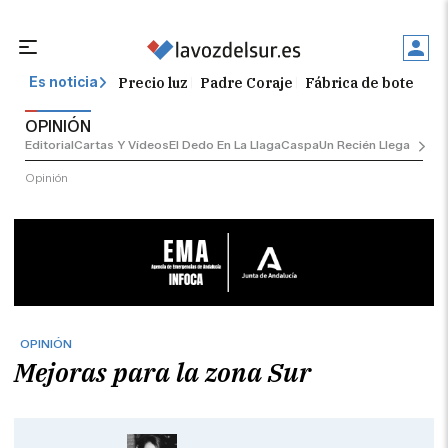
Precio luz
Padre Coraje
Fábrica de botellas
Es noticia
OPINIÓN
Editorial
Cartas Y Vídeos
El Dedo En La Llaga
Caspa
Un Recién Llegado
Ciu
Opinión
OPINIÓN
Mejoras para la zona Sur