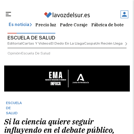
Precio luz
Padre Coraje
Fábrica de botellas
Es noticia
ESCUELA DE SALUD
Editorial
Cartas Y Vídeos
El Dedo En La Llaga
Caspa
Un Recién Llegado
Ciu
Opinión
Escuela De Salud
ESCUELA
DE
SALUD
Si la ciencia quiere seguir
influyendo en el debate público,