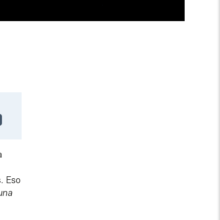
a
s. Eso
 una