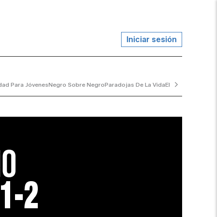
Iniciar sesión
dad Para Jóvenes
Negro Sobre Negro
Paradojas De La Vida
El Jardinero Tranq