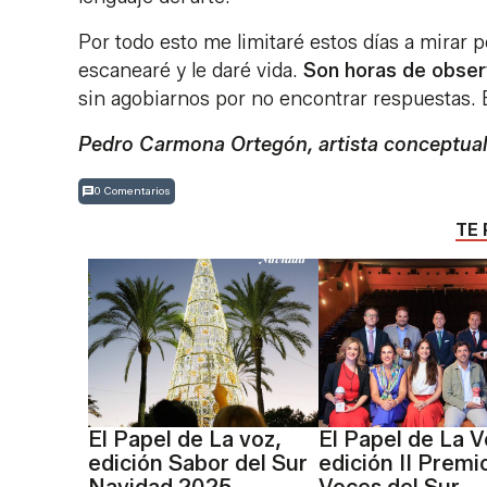
Por todo esto me limitaré estos días a mirar p
escanearé y le daré vida.
Son horas de obser
sin agobiarnos por no encontrar respuestas. 
Pedro Carmona Ortegón, artista conceptual 
0 Comentarios
TE 
El Papel de La voz,
El Papel de La V
edición Sabor del Sur
edición II Premi
Navidad 2025
Voces del Sur