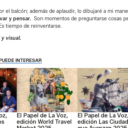
or el balcón;
además de aplaudir, lo dibujaré a mi maner
var y pensar.
Son momentos de preguntarse cosas p
Es tiempo de reinventarse.
y visual.
PUEDE INTERESAR
oz,
El Papel de La Voz,
El Papel de La Voz
os
edición World Travel
edición Las Ciuda
Market 2025
que Avanzan 2025