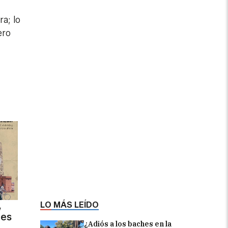
a; lo
ero
,
LO MÁS LEÍDO
des
¿Adiós a los baches en la