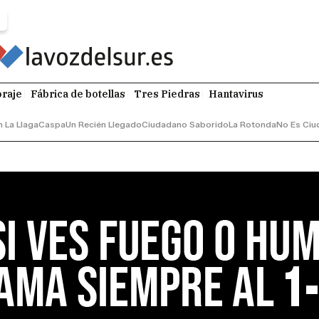
raje
Fábrica de botellas
Tres Piedras
Hantavirus
n La Llaga
Caspa
Un Recién Llegado
Ciudadano Saborido
La Rotonda
No Es Ciu