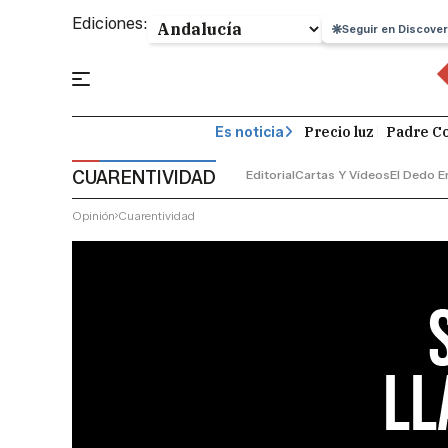
Ediciones:
Seguir en Discover
Precio luz
Padre Co
Es noticia
CUARENTIVIDAD
Editorial
Cartas Y Vídeos
El Dedo E
Opinión
Cuarentividad