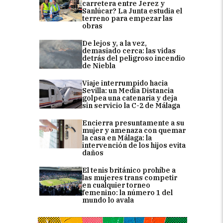
carretera entre Jerez y
Sanlúcar? La Junta estudia el
terreno para empezar las
obras
De lejos y, a la vez,
demasiado cerca: las vidas
detrás del peligroso incendio
de Niebla
Viaje interrumpido hacia
Sevilla: un Media Distancia
golpea una catenaria y deja
sin servicio la C-2 de Málaga
Encierra presuntamente a su
mujer y amenaza con quemar
la casa en Málaga: la
intervención de los hijos evita
daños
El tenis británico prohíbe a
las mujeres trans competir
en cualquier torneo
femenino: la número 1 del
mundo lo avala