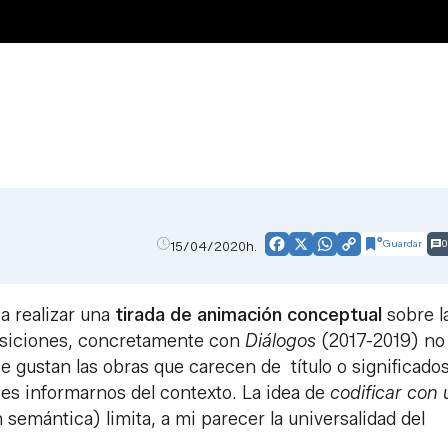
Guardar
0
15/04/2020h.
Facebook
X
WhatsApp
Copy
Link
a realizar una
tirada de animación conceptual
sobre l
posiciones, concretamente con
Diálogos
(2017-2019) no
 gustan las obras que carecen de título o significado
es informarnos del contexto. La idea de
codificar con
semántica) limita, a mi parecer la universalidad del