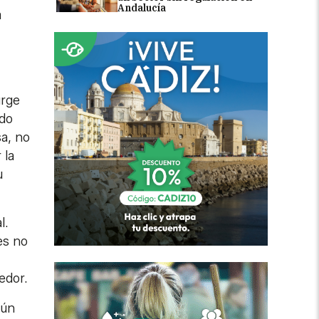
Andalucía
a
urge
ido
a, no
 la
u
l.
es no
edor.
aún