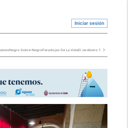
Iniciar sesión
venes
Negro Sobre Negro
Paradojas De La Vida
El Jardinero Tranquilo
...y Al V