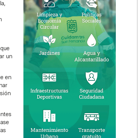
la,
n
 que
ar un
te en
nar
asión
antes
base
las