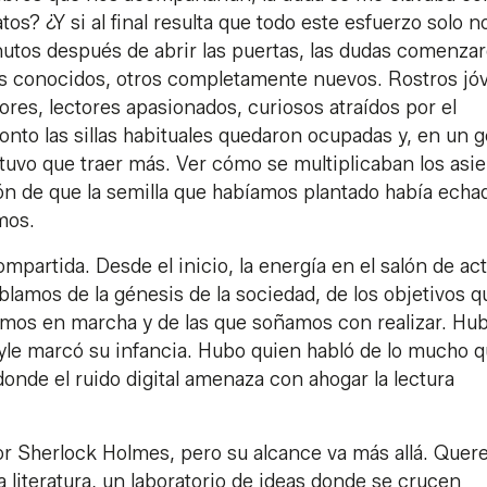
atos? ¿Y si al final resulta que todo este esfuerzo solo n
utos después de abrir las puertas, las dudas comenzar
nos conocidos, otros completamente nuevos. Rostros jó
ores, lectores apasionados, curiosos atraídos por el
nto las sillas habituales quedaron ocupadas y, en un g
tuvo que traer más. Ver cómo se multiplicaban los asi
ión de que la semilla que habíamos plantado había echa
mos.
ompartida. Desde el inicio, la energía en el salón de ac
lamos de la génesis de la sociedad, de los objetivos q
emos en marcha y de las que soñamos con realizar. Hu
yle marcó su infancia. Hubo quien habló de lo mucho 
onde el ruido digital amenaza con ahogar la lectura
 por Sherlock Holmes, pero su alcance va más allá. Que
 literatura, un laboratorio de ideas donde se crucen