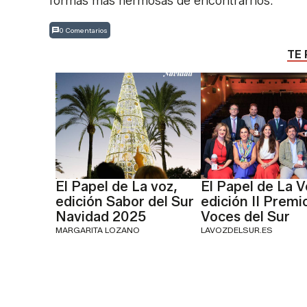
formas más hermosas de encontrarnos.
0 Comentarios
TE 
El Papel de La voz,
El Papel de La V
edición Sabor del Sur
edición II Premi
Navidad 2025
Voces del Sur
MARGARITA LOZANO
LAVOZDELSUR.ES