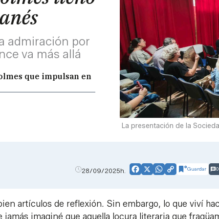
panés
la admiración por
nce va más allá
Holmes que impulsan en
La presentación de la Socieda
Guardar
0
28/09/2025h.
Facebook
X
WhatsApp
Copy
Link
ien artículos de reflexión. Sin embargo, lo que viví ha
jamás imaginé que aquella locura literaria que fragüa