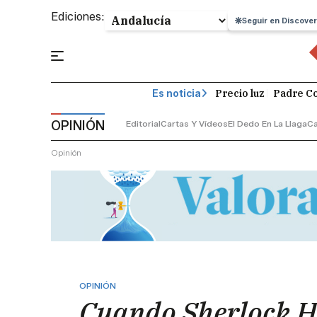
Ediciones:
Seguir en Discover
Precio luz
Padre Co
Es noticia
OPINIÓN
Editorial
Cartas Y Vídeos
El Dedo En La Llaga
C
Opinión
OPINIÓN
Cuando Sherlock H