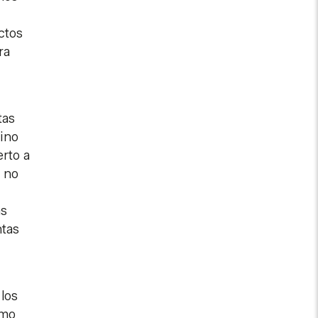
ctos
ra
tas
sino
erto a
e no
as
ntas
 los
omo