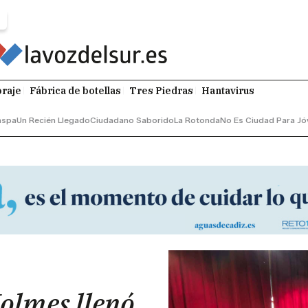
raje
Fábrica de botellas
Tres Piedras
Hantavirus
aspa
Un Recién Llegado
Ciudadano Saborido
La Rotonda
No Es Ciudad Para Jó
olmes llenó