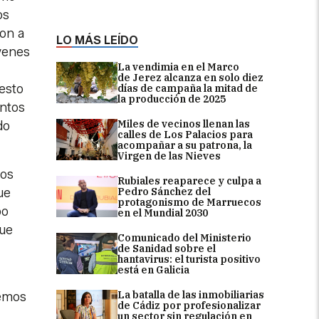
os
on a
LO MÁS LEÍDO
venes
La vendimia en el Marco
de Jerez alcanza en solo diez
esto
días de campaña la mitad de
la producción de 2025
entos
Miles de vecinos llenan las
do
calles de Los Palacios para
acompañar a su patrona, la
Virgen de las Nieves
tos
Rubiales reaparece y culpa a
ue
Pedro Sánchez del
protagonismo de Marruecos
bo
en el Mundial 2030
que
Comunicado del Ministerio
de Sanidad sobre el
hantavirus: el turista positivo
está en Galicia
La batalla de las inmobiliarias
remos
de Cádiz por profesionalizar
un sector sin regulación en