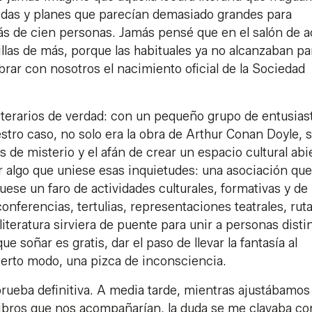
tidas y planes que parecían demasiado grandes para
más de cien personas. Jamás pensé que en el salón de a
illas de más, porque las habituales ya no alcanzaban pa
rar con nosotros el nacimiento oficial de la Sociedad
erarios de verdad: con un pequeño grupo de entusias
ro caso, no solo era la obra de Arthur Conan Doyle, 
es de misterio y el afán de crear un espacio cultural abi
 algo que uniese esas inquietudes: una asociación qu
fuese un faro de actividades culturales, formativas y de
nferencias, tertulias, representaciones teatrales, rut
literatura sirviera de puente para unir a personas disti
 soñar es gratis, dar el paso de llevar la fantasía al
cierto modo, una pizca de inconsciencia.
prueba definitiva. A media tarde, mientras ajustábamos
os libros que nos acompañarían, la duda se me clavaba c