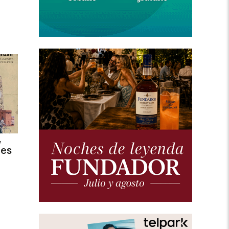
,
des