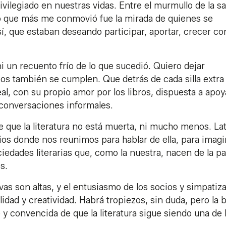
vilegiado en nuestras vidas. Entre el murmullo de la sa
, lo que más me conmovió fue la mirada de quienes se
í, que estaban deseando participar, aportar, crecer co
 un recuento frío de lo que sucedió. Quiero dejar
rios también se cumplen. Que detrás de cada silla extra
eal, con su propio amor por los libros, dispuesta a apoy
 conversaciones informales.
de que la literatura no está muerta, ni mucho menos. La
cios donde nos reunimos para hablar de ella, para imagi
ciedades literarias que, como la nuestra, nacen de la p
s.
tivas son altas, y el entusiasmo de los socios y simpatiz
idad y creatividad. Habrá tropiezos, sin duda, pero la 
 y convencida de que la literatura sigue siendo una de 