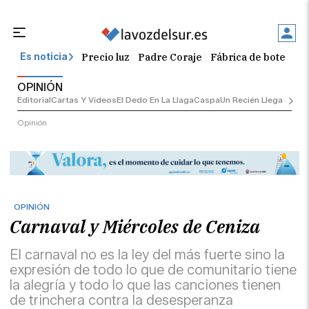
Precio luz
Padre Coraje
Fábrica de botellas
Es noticia
OPINIÓN
Editorial
Cartas Y Vídeos
El Dedo En La Llaga
Caspa
Un Recién Llegado
Ciu
Opinión
OPINIÓN
Carnaval y Miércoles de Ceniza
El carnaval no es la ley del más fuerte sino la
expresión de todo lo que de comunitario tiene
la alegría y todo lo que las canciones tienen
de trinchera contra la desesperanza