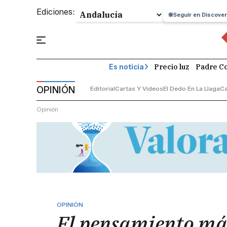
Ediciones:
Seguir en Discover
Precio luz
Padre Co
Es noticia
OPINIÓN
Editorial
Cartas Y Vídeos
El Dedo En La Llaga
C
Opinión
OPINIÓN
El pensamiento má