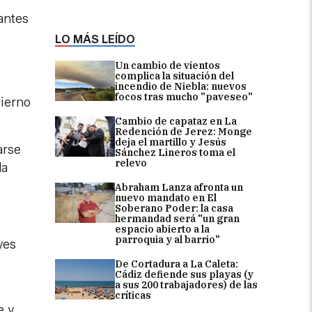
tantes
LO MÁS LEÍDO
Un cambio de vientos
complica la situación del
incendio de Niebla: nuevos
focos tras mucho "paveseo"
bierno
Cambio de capataz en La
Redención de Jerez: Monge
deja el martillo y Jesús
arse
Sánchez Lineros toma el
relevo
la
Abraham Lanza afronta un
nuevo mandato en El
Soberano Poder: la casa
hermandad será "un gran
espacio abierto a la
parroquia y al barrio"
yes
De Cortadura a La Caleta:
Cádiz defiende sus playas (y
a sus 200 trabajadores) de las
críticas
 y,