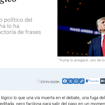
 político del
ha lo ha
ctoría de frases
'Trump lo arreglará', uno de 
Guardar
0
27/01/2025h.
Facebook
X
WhatsApp
Copy
Link
lógico lo que una vía muerta en el debate, una fuga del
ditada, pero facilona para salir del paso en un momen