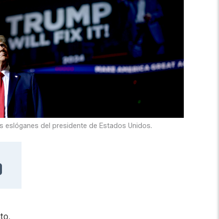
los eslóganes del presidente de Estados Unidos.
to.