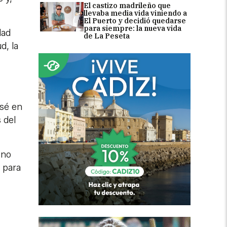
El castizo madrileño que
llevaba media vida viniendo a
El Puerto y decidió quedarse
para siempre: la nueva vida
dad
de La Peseta
d, la
 sé en
 del
ino
 para