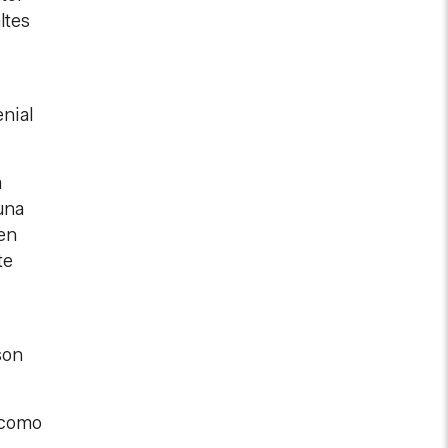
ltes
nial
a
una
 en
te
son
 como