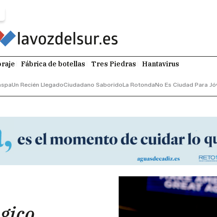
raje
Fábrica de botellas
Tres Piedras
Hantavirus
aspa
Un Recién Llegado
Ciudadano Saborido
La Rotonda
No Es Ciudad Para Jó
gico