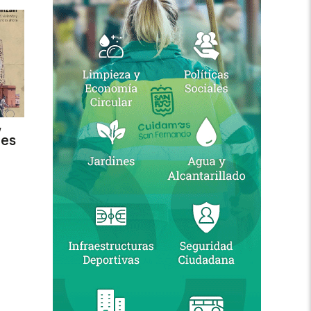
,
des