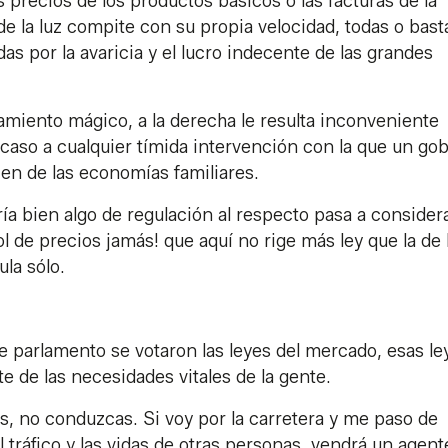
s precios de los productos básicos o las facturas de la
 de la luz compite con su propia velocidad, todas o bas
as por la avaricia y el lucro indecente de las grandes
amiento mágico, a la derecha le resulta inconveniente
caso a cualquier tímida intervención con la que un go
bien de las economías familiares.
ía bien algo de regulación al respecto pasa a consider
ol de precios jamás! que aquí no rige más ley que la de 
ula sólo.
e parlamento se votaron las leyes del mercado, esas le
e de las necesidades vitales de la gente.
s, no conduzcas. Si voy por la carretera y me paso de
 tráfico y las vidas de otras personas, vendrá un agente