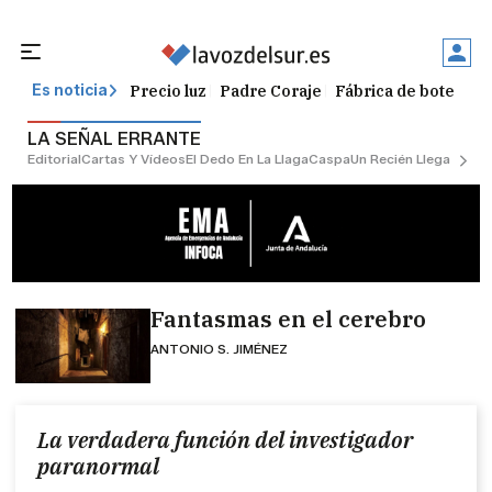
Precio luz
Padre Coraje
Fábrica de botellas
Es noticia
LA SEÑAL ERRANTE
Editorial
Cartas Y Vídeos
El Dedo En La Llaga
Caspa
Un Recién Llegado
Ciu
Fantasmas en el cerebro
ANTONIO S. JIMÉNEZ
La verdadera función del investigador
paranormal