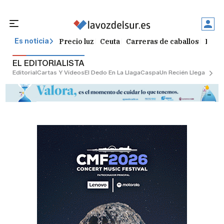
Precio luz
Ceuta
Carreras de caballos
Peque
Es noticia
EL EDITORIALISTA
Editorial
Cartas Y Vídeos
El Dedo En La Llaga
Caspa
Un Recién Llegado
Ciu