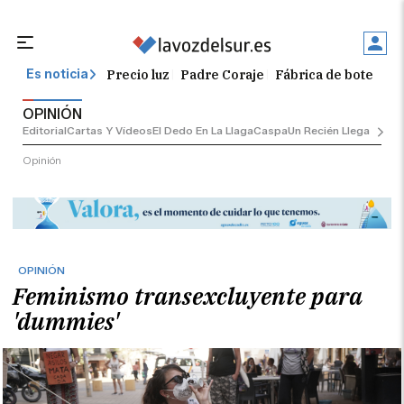
Precio luz
Padre Coraje
Fábrica de botellas
Es noticia
OPINIÓN
Editorial
Cartas Y Vídeos
El Dedo En La Llaga
Caspa
Un Recién Llegado
Ciu
Opinión
OPINIÓN
Feminismo transexcluyente para
'dummies'