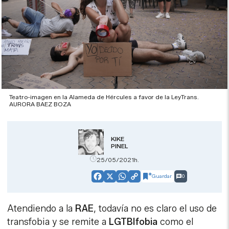
Teatro-imagen en la Alameda de Hércules a favor de la LeyTrans.
AURORA BAEZ BOZA
KIKE
PINEL
25/05/2021h.
Guardar
0
Facebook
X
WhatsApp
Copy
Link
Atendiendo a la
RAE
, todavía no es claro el uso de
transfobia y se remite a
LGTBIfobia
como el