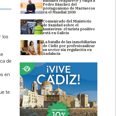
Rubiales reaparece y culpa a
Pedro Sánchez del
protagonismo de Marruecos
en el Mundial 2030
Comunicado del Ministerio
de Sanidad sobre el
hantavirus: el turista positivo
está en Galicia
 los
La batalla de las inmobiliarias
de Cádiz por profesionalizar
un sector sin regulación en
Andalucía
se
ca de
os en
ue te