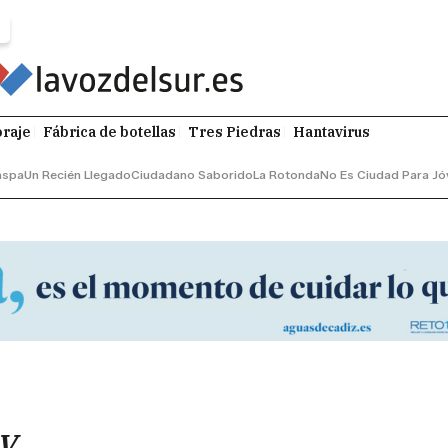
raje
Fábrica de botellas
Tres Piedras
Hantavirus
aspa
Un Recién Llegado
Ciudadano Saborido
La Rotonda
No Es Ciudad Para Jó
oy