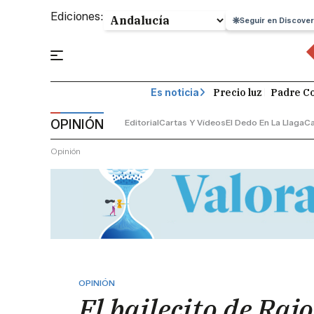
Ediciones:
Seguir en Discover
Precio luz
Padre Co
Es noticia
OPINIÓN
Editorial
Cartas Y Vídeos
El Dedo En La Llaga
C
Opinión
OPINIÓN
El bailecito de Raj