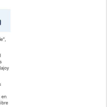
le”,
l
s
Rajoy
s
n en
libre