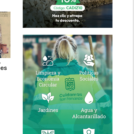
,
des