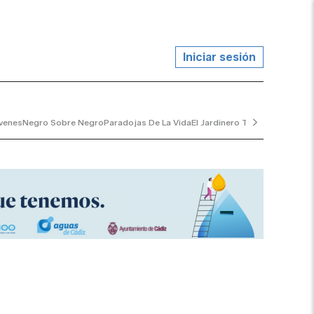
Iniciar sesión
venes
Negro Sobre Negro
Paradojas De La Vida
El Jardinero Tranquilo
...y Al V