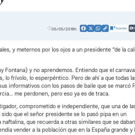
Guardar
0
05/05/2018h.
Facebook
X
WhatsApp
Copy
Link
es, y meternos por los ojos a un presidente “de la cal
mmy Fontana) y no aprendemos. Entiendo que el carnava
, lo frívolo, lo esperpéntico. Pero de ahí a que todas la
 sus informativos con los pasos de baile que se marcó 
rcia… me perdonen, pero eso ya es de traca.
estigador, comprometido e independiente, que una de la
 sido que el señor presidente se lo pasó pipa en un
a naftalina, que recuerda a otras similares que se daba
ndía vender a la población que en la España grande y 