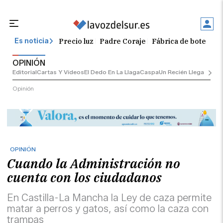
Precio luz
Padre Coraje
Fábrica de botellas
Es noticia
OPINIÓN
Editorial
Cartas Y Vídeos
El Dedo En La Llaga
Caspa
Un Recién Llegado
Ciu
Opinión
OPINIÓN
Cuando la Administración no
cuenta con los ciudadanos
En Castilla-La Mancha la Ley de caza permite
matar a perros y gatos, así como la caza con
trampas