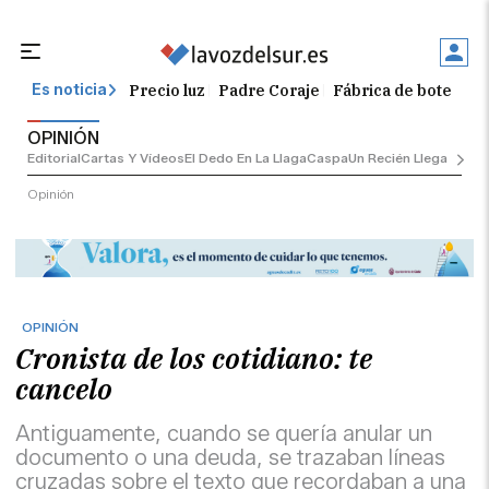
Precio luz
Padre Coraje
Fábrica de botellas
Es noticia
OPINIÓN
Editorial
Cartas Y Vídeos
El Dedo En La Llaga
Caspa
Un Recién Llegado
Ciu
Opinión
OPINIÓN
Cronista de los cotidiano: te
cancelo
Antiguamente, cuando se quería anular un
documento o una deuda, se trazaban líneas
cruzadas sobre el texto que recordaban a una