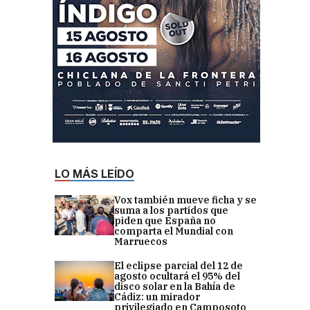
LO MÁS LEÍDO
Vox también mueve ficha y se
suma a los partidos que
piden que España no
comparta el Mundial con
Marruecos
El eclipse parcial del 12 de
agosto ocultará el 95% del
disco solar en la Bahía de
Cádiz: un mirador
privilegiado en Camposoto