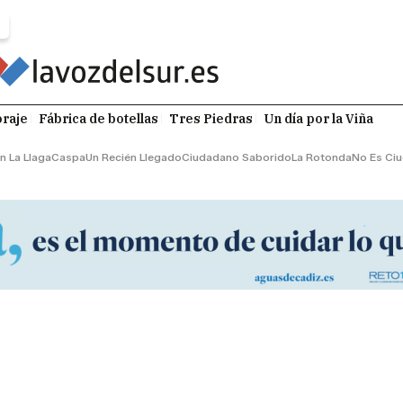
raje
Fábrica de botellas
Tres Piedras
Un día por la Viña
n La Llaga
Caspa
Un Recién Llegado
Ciudadano Saborido
La Rotonda
No Es Ci