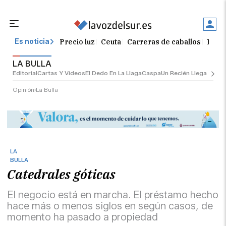
Precio luz
Ceuta
Carreras de caballos
Peque
Es noticia
LA BULLA
Editorial
Cartas Y Vídeos
El Dedo En La Llaga
Caspa
Un Recién Llegado
Ciu
Opinión
La Bulla
LA
BULLA
Catedrales góticas
El negocio está en marcha. El préstamo hecho
hace más o menos siglos en según casos, de
momento ha pasado a propiedad