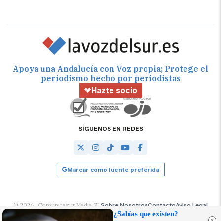
Apoya una Andalucía con Voz propia; Protege el
periodismo hecho por periodistas
Hazte socio
SÍGUENOS EN REDES
Marcar como fuente preferida
© 2026 Comunicasur Media SL
Sobre Nosotros
Contacto
Aviso Legal
Política de Cookies
RSS
Desarrollado por
OA Cloud
¿Sabías que existen?