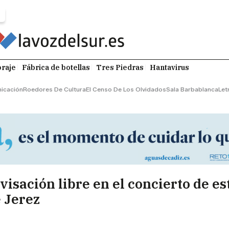
raje
Fábrica de botellas
Tres Piedras
Hantavirus
icación
Roedores De Cultura
El Censo De Los Olvidados
Sala Barbablanca
Let
visación libre en el concierto de es
e Jerez