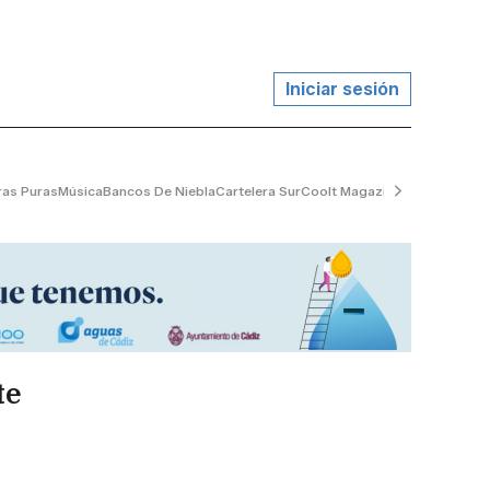
Iniciar sesión
ras Puras
Música
Bancos De Niebla
Cartelera Sur
Coolt Magazine
Marea Escor
te