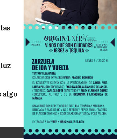
las
aluz
 algo