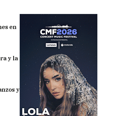
nes en
ra y la
anzos y