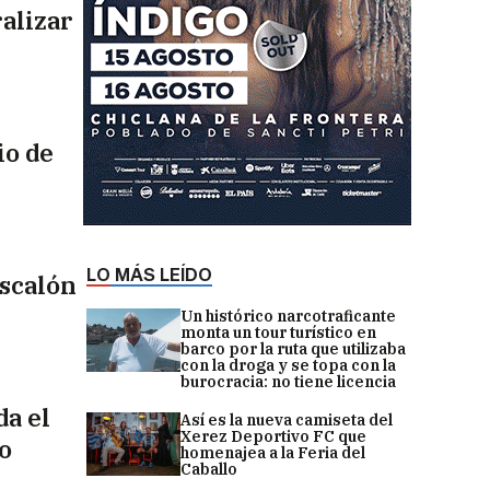
ralizar
io de
LO MÁS LEÍDO
escalón
Un histórico narcotraficante
monta un tour turístico en
barco por la ruta que utilizaba
con la droga y se topa con la
burocracia: no tiene licencia
da el
Así es la nueva camiseta del
Xerez Deportivo FC que
o
homenajea a la Feria del
Caballo