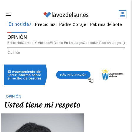
Precio luz
Padre Coraje
Fábrica de botellas
Es noticia
OPINIÓN
Editorial
Cartas Y Vídeos
El Dedo En La Llaga
Caspa
Un Recién Llegado
Ciu
Opinión
OPINIÓN
Usted tiene mi respeto