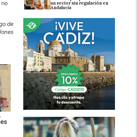
 no
un sector sin regulación en
Andalucía
rgo de
 Jones
,
des