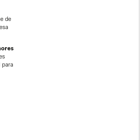
te de
mesa
nores
es
 para