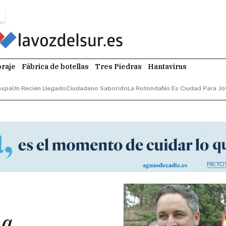
raje
Fábrica de botellas
Tres Piedras
Hantavirus
aspa
Un Recién Llegado
Ciudadano Saborido
La Rotonda
No Es Ciudad Para Jó
 a