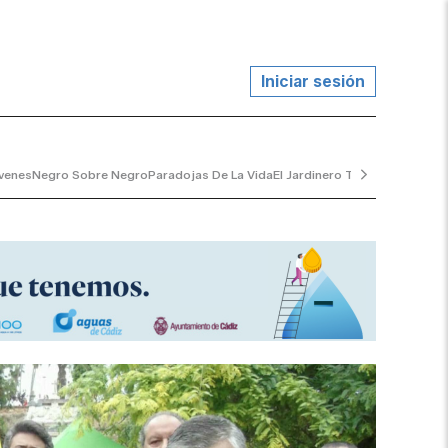
Iniciar sesión
venes
Negro Sobre Negro
Paradojas De La Vida
El Jardinero Tranquilo
...y Al V