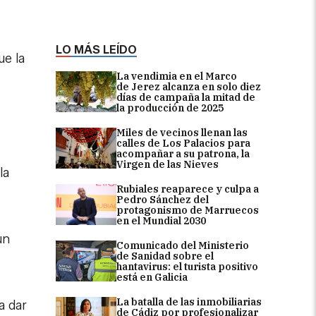
LO MÁS LEÍDO
ue la
La vendimia en el Marco
de Jerez alcanza en solo diez
días de campaña la mitad de
la producción de 2025
Miles de vecinos llenan las
calles de Los Palacios para
acompañar a su patrona, la
Virgen de las Nieves
la
Rubiales reaparece y culpa a
Pedro Sánchez del
protagonismo de Marruecos
en el Mundial 2030
un
Comunicado del Ministerio
de Sanidad sobre el
hantavirus: el turista positivo
está en Galicia
La batalla de las inmobiliarias
a dar
de Cádiz por profesionalizar