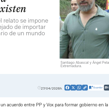
xisten
l relato se impone
dejado de importar
nario de un mundo
Santiago Abascal y Ángel Pel
Extremadura.
Guardar
0
27/04/2026h.
Facebook
X
WhatsApp
Copy
Link
 un acuerdo entre PP y Vox para formar gobierno en la