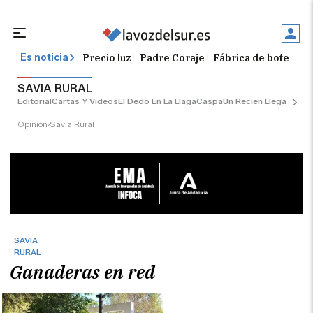
Precio luz
Padre Coraje
Fábrica de botellas
Es noticia
SAVIA RURAL
Editorial
Cartas Y Vídeos
El Dedo En La Llaga
Caspa
Un Recién Llegado
Ciu
Opinión
Savia Rural
SAVIA
RURAL
Ganaderas en red