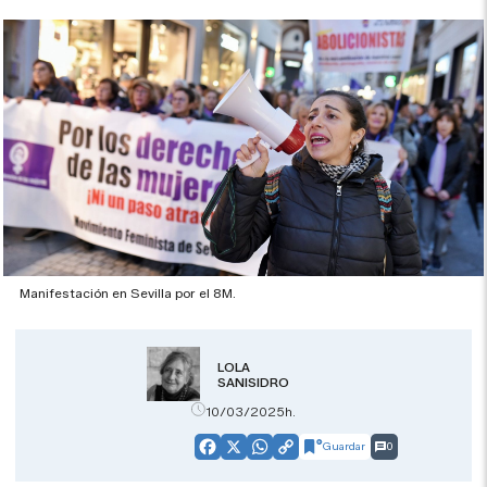
Manifestación en Sevilla por el 8M.
LOLA
SANISIDRO
10/03/2025h.
Guardar
0
Facebook
X
WhatsApp
Copy
Link