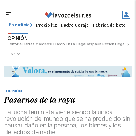
Precio luz
Padre Coraje
Fábrica de botellas
Es noticia
OPINIÓN
Editorial
Cartas Y Vídeos
El Dedo En La Llaga
Caspa
Un Recién Llegado
Ciu
Opinión
OPINIÓN
Pasarnos de la raya
La lucha feminista viene siendo la única
revolución del mundo que se ha producido sin
causar daño en la persona, los bienes y los
derechos de nadie