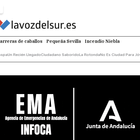
arreras de caballos
Pequeña Sevilla
Incendio Niebla
aspa
Un Recién Llegado
Ciudadano Saborido
La Rotonda
No Es Ciudad Para Jó