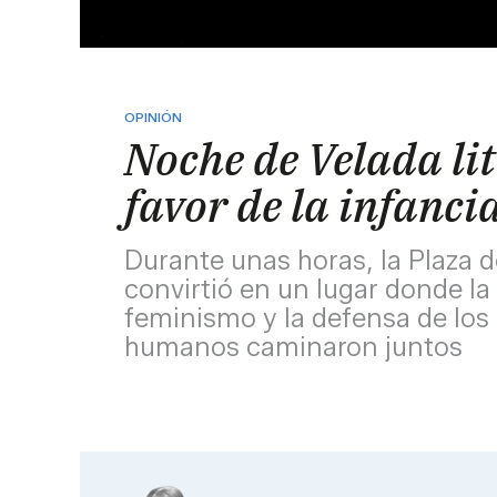
OPINIÓN
Noche de Velada li
favor de la infanci
Durante unas horas, la Plaza 
convirtió en un lugar donde la l
feminismo y la defensa de los
humanos caminaron juntos