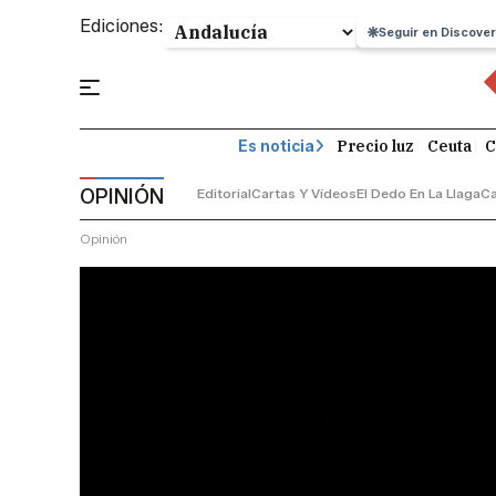
Ediciones:
Seguir en Discover
Precio luz
Ceuta
C
Es noticia
OPINIÓN
Editorial
Cartas Y Vídeos
El Dedo En La Llaga
C
Opinión