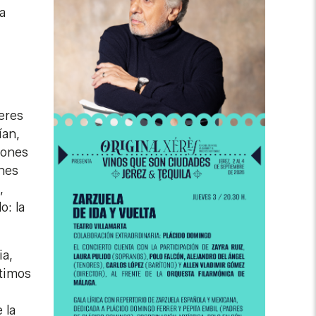
a
eres
ían,
cones
nes
,
o: la
ia,
rtimos
 la