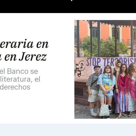
teraria en
a en Jerez
del Banco se
iteratura, el
 derechos