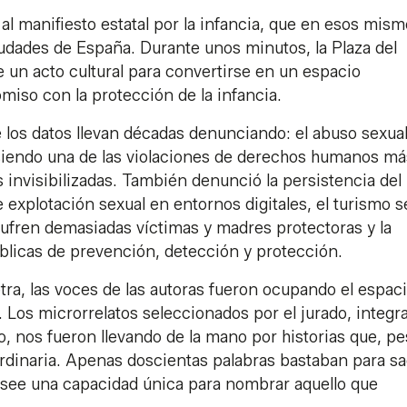
al manifiesto estatal por la infancia, que en esos mis
udades de España. Durante unos minutos, la Plaza del
 un acto cultural para convertirse en un espacio
iso con la protección de la infancia.
e los datos llevan décadas denunciando: el abuso sexua
 siendo una de las violaciones de derechos humanos má
 invisibilizadas. También denunció la persistencia del
e explotación sexual en entornos digitales, el turismo s
a sufren demasiadas víctimas y madres protectoras y la
úblicas de prevención, detección y protección.
 otra, las voces de las autoras fueron ocupando el espac
. Los microrrelatos seleccionados por el jurado, integr
, nos fueron llevando de la mano por historias que, pe
rdinaria. Apenas doscientas palabras bastaban para sa
posee una capacidad única para nombrar aquello que