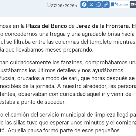
Guardar
0
27/06/2026h.
Facebook
X
WhatsApp
Copy
Link
inosa en la
Plaza del Banco
de
Jerez
de la Frontera
. E
ido concedernos una tregua y una agradable brisa hací
sol se filtraba entre las columnas del templete mientras
ada que llevábamos meses preparando.
caban cuidadosamente los fanzines, comprobábamos un
ajustábamos los últimos detalles y nos ayudábamos
ucsia, cruzados a modo de sari, que horas después se
ocibles de la jornada. A nuestro alrededor, las person
tantes, observaban con curiosidad aquel ir y venir de
estaba a punto de suceder.
 el camión del servicio municipal de limpieza llegó pa
de las sillas tuvo que esperar unos minutos y el comien
estó. Aquella pausa formó parte de esos pequeños