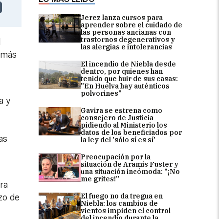
Jerez lanza cursos para
aprender sobre el cuidado de
las personas ancianas con
trastornos degenerativos y
l
las alergias e intolerancias
a más
El incendio de Niebla desde
dentro, por quienes han
tenido que huir de sus casas:
"En Huelva hay auténticos
polvorines"
a y
Gavira se estrena como
consejero de Justicia
pidiendo al Ministerio los
datos de los beneficiados por
as
la ley del 'sólo sí es sí'
Preocupación por la
situación de Aramis Fuster y
una situación incómoda: "¡No
me grites!"
ra
El fuego no da tregua en
zo de
Niebla: los cambios de
vientos impiden el control
del incendio durante la