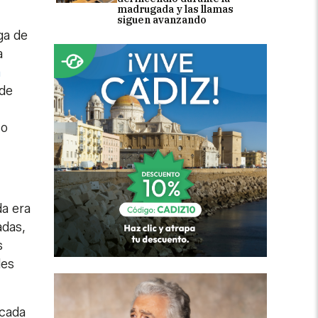
madrugada y las llamas
siguen avanzando
ga de
a
a
ede
so
da era
adas,
s
les
rcada