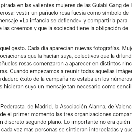
irada en las valientes mujeres de las Gulabi Gang de l
derosa: vestir un pañuelo rosa fucsia como símbolo de
mensaje «La infancia se defiende» y compartirla para
e las creemos y que la sociedad tiene la obligación de
uel gesto. Cada día aparecían nuevas fotografías. Muj
iaciones que la hacían suya, colectivos que la difund
añuelos rosas comenzaron a aparecer en distintos rin
eras. Cuando empezamos a reunir todas aquellas imáge
rdadero éxito de la campaña no estaba en los números
 hicieran suyo un mensaje tan necesario como sencill
VPederasta, de Madrid, la Asociación Alanna, de Valenc
sde el primer momento las tres organizaciones compa
un discreto segundo plano. Lo importante no era quién
 cada vez más personas se sintieran interpeladas y que