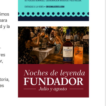
dimos
para
d y la
r
res
r,
oria,
nes