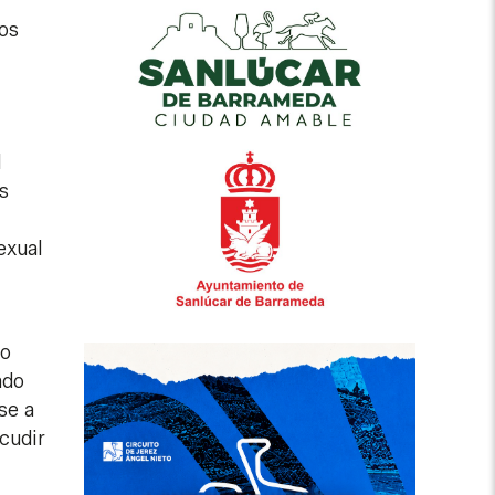
mos
l
s
exual
io
ado
se a
cudir