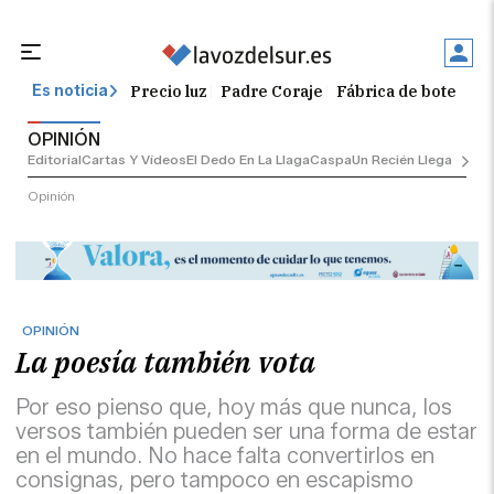
Precio luz
Padre Coraje
Fábrica de botellas
Es noticia
OPINIÓN
Editorial
Cartas Y Vídeos
El Dedo En La Llaga
Caspa
Un Recién Llegado
Ciu
Opinión
OPINIÓN
La poesía también vota
Por eso pienso que, hoy más que nunca, los
versos también pueden ser una forma de estar
en el mundo. No hace falta convertirlos en
consignas, pero tampoco en escapismo