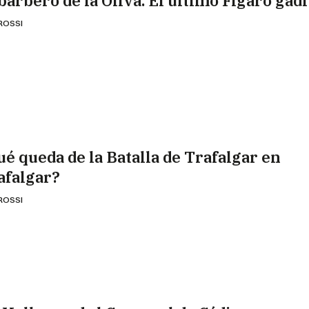
 barbero de la Oliva. El último Fígaro gad
 ROSSI
ué queda de la Batalla de Trafalgar en
afalgar?
 ROSSI