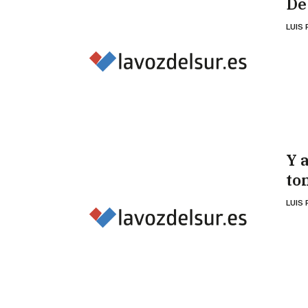
De
LUIS
Y a
to
LUIS