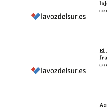
lu
LUIS
El
fr
LUIS
Aq