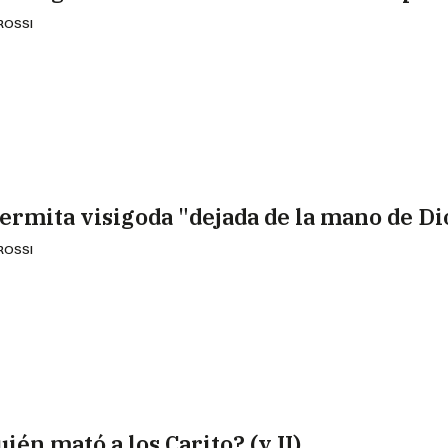
 ROSSI
 ermita visigoda "dejada de la mano de Di
 ROSSI
ién mató a los Carito? (y II)