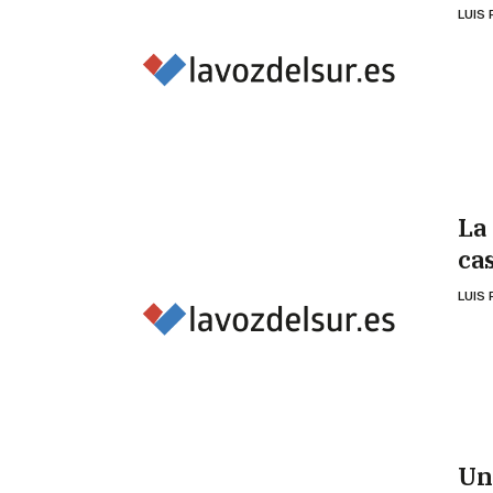
LUIS
La
ca
LUIS
Un