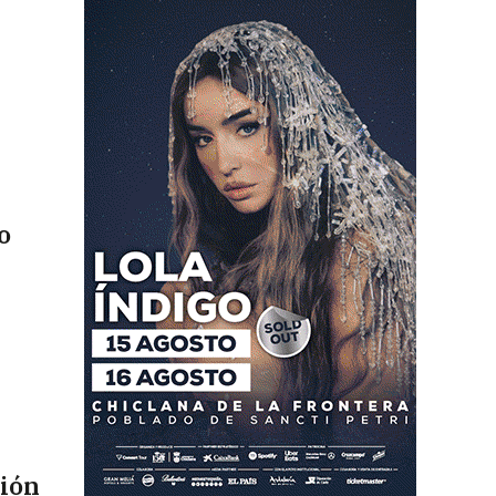
o
sión