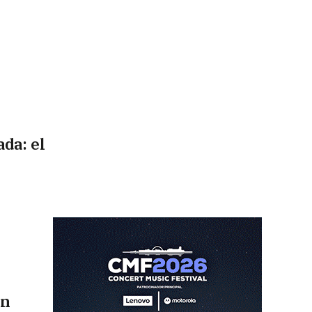
da: el
en