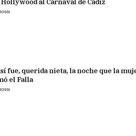
 Hollywood al Carnaval de Cádiz
 ROSSI
sí fue, querida nieta, la noche que la muj
mó el Falla
 ROSSI