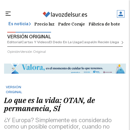
Precio luz
Padre Coraje
Fábrica de botellas
Es noticia
VERSIÓN ORIGINAL
Editorial
Cartas Y Vídeos
El Dedo En La Llaga
Caspa
Un Recién Llegado
Ciu
Opinión
Versión Original
VERSIÓN
ORIGINAL
Lo que es la vida: OTAN, de
permanencia, SÍ
¿Y Europa? Simplemente es considerado
como un posible competidor, cuando no