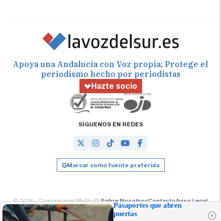
Apoya una Andalucía con Voz propia; Protege el
periodismo hecho por periodistas
Hazte socio
SÍGUENOS EN REDES
Marcar como fuente preferida
© 2026 Comunicasur Media SL
Sobre Nosotros
Contacto
Aviso Legal
Pasaportes que abren
Política de Cookies
RSS
Desarrollado por
OA Cloud
puertas