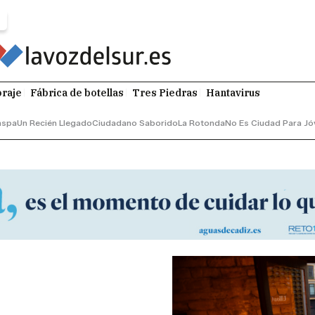
raje
Fábrica de botellas
Tres Piedras
Hantavirus
aspa
Un Recién Llegado
Ciudadano Saborido
La Rotonda
No Es Ciudad Para Jó