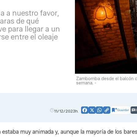
a a nuestro favor,
laras de qué
 para llegar a un
se entre el oleaje
Zambomba desde el balcón del
semana. -
Guardar
0
11/12/2023h.
Facebook
X
WhatsApp
Copy
Link
ya estaba muy animada y, aunque la mayoría de los bare