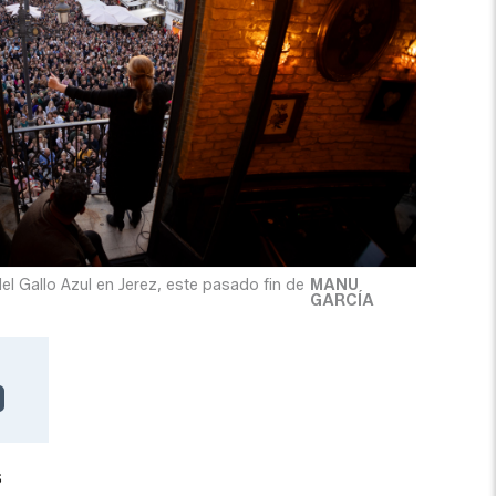
 Gallo Azul en Jerez, este pasado fin de
MANU
GARCÍA
s