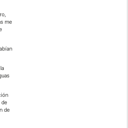
ro,
as me
e
habían
la
aguas
ción
 de
én de