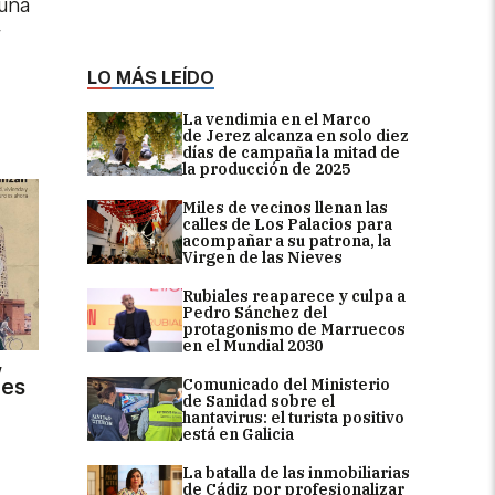
 una
r
LO MÁS LEÍDO
La vendimia en el Marco
de Jerez alcanza en solo diez
días de campaña la mitad de
la producción de 2025
Miles de vecinos llenan las
calles de Los Palacios para
acompañar a su patrona, la
Virgen de las Nieves
Rubiales reaparece y culpa a
Pedro Sánchez del
protagonismo de Marruecos
en el Mundial 2030
,
des
Comunicado del Ministerio
de Sanidad sobre el
hantavirus: el turista positivo
está en Galicia
La batalla de las inmobiliarias
de Cádiz por profesionalizar