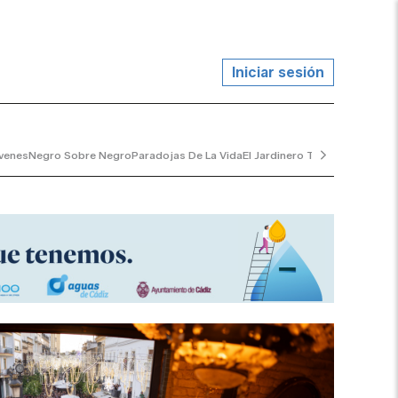
Iniciar sesión
venes
Negro Sobre Negro
Paradojas De La Vida
El Jardinero Tranquilo
...y Al V