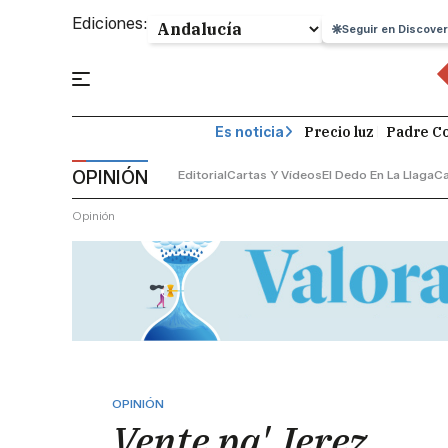
Ediciones:
Seguir en Discover
Precio luz
Padre Co
Es noticia
OPINIÓN
Editorial
Cartas Y Vídeos
El Dedo En La Llaga
C
Opinión
OPINIÓN
Vente pa' Jerez