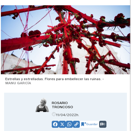
Estrellas y estrelladas. Flores para embellecer las ruinas. -
MANU GARCÍA
ROSARIO
TRONCOSO
11/04/2022h.
Guardar
0
Facebook
X
WhatsApp
Copy
Link