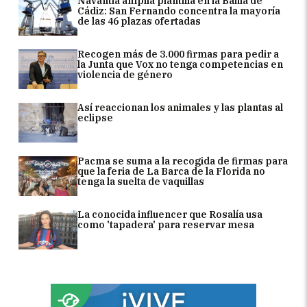
Navantia amplía plantilla en la Bahía de
Cádiz: San Fernando concentra la mayoría
de las 46 plazas ofertadas
Recogen más de 3.000 firmas para pedir a
la Junta que Vox no tenga competencias en
violencia de género
Así reaccionan los animales y las plantas al
eclipse
Pacma se suma a la recogida de firmas para
que la feria de La Barca de la Florida no
tenga la suelta de vaquillas
La conocida influencer que Rosalía usa
como 'tapadera' para reservar mesa