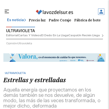
Precio luz
Padre Coraje
Fábrica de botellas
Es noticia
ULTRAVIOLETA
Editorial
Cartas Y Vídeos
El Dedo En La Llaga
Caspa
Un Recién Llegado
Ciu
Opinión
Ultravioleta
ULTRAVIOLETA
Estrellas y estrelladas
Aquella energía que proyectamos en los
demás también se nos devuelve, de algún
modo, las más de las veces transformada, o
mejor dicho, deformada