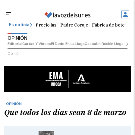
Precio luz
Padre Coraje
Fábrica de botellas
Es noticia
OPINIÓN
Editorial
Cartas Y Vídeos
El Dedo En La Llaga
Caspa
Un Recién Llegado
Ciu
Opinión
OPINIÓN
Que todos los días sean 8 de marzo