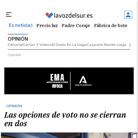
Precio luz
Padre Coraje
Fábrica de botellas
Es noticia
OPINIÓN
Editorial
Cartas Y Vídeos
El Dedo En La Llaga
Caspa
Un Recién Llegado
Ciu
Opinión
OPINIÓN
Las opciones de voto no se cierran
en dos