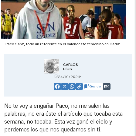
Paco Sanz, todo un referente en el baloncesto femenino en Cádiz.
CARLOS
RÍOS
24/10/2021h.
Guardar
0
Facebook
X
WhatsApp
Copy
Link
No te voy a engañar Paco, no me salen las
palabras, no era éste el artículo que tocaba esta
semana, no tocaba. Esta vez ganó el cielo y
perdemos los que nos quedamos sin ti.