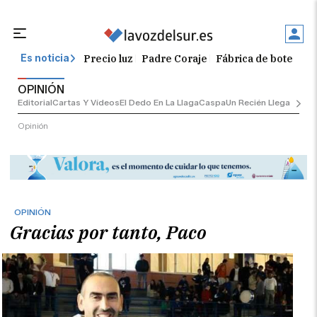
Precio luz
Padre Coraje
Fábrica de botellas
Es noticia
OPINIÓN
Editorial
Cartas Y Vídeos
El Dedo En La Llaga
Caspa
Un Recién Llegado
Ciu
Opinión
OPINIÓN
Gracias por tanto, Paco