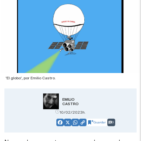
'El globo', por Emilio Castro.
EMILIO
CASTRO
10/02/2023h.
Guardar
0
Facebook
X
WhatsApp
Copy
Link