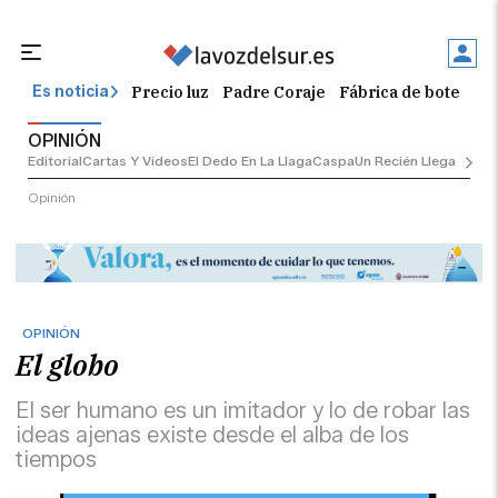
Precio luz
Padre Coraje
Fábrica de botellas
Es noticia
OPINIÓN
Editorial
Cartas Y Vídeos
El Dedo En La Llaga
Caspa
Un Recién Llegado
Ciu
Opinión
OPINIÓN
El globo
El ser humano es un imitador y lo de robar las
ideas ajenas existe desde el alba de los
tiempos