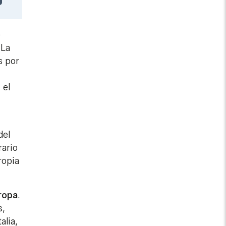
e
 La
s por
 el
del
rario
ropia
ropa
.
s,
alia,