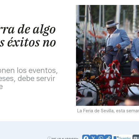
rra de algo
s éxitos no
onen los eventos,
ses, debe servir
e
La Feria de Sevilla, esta seman
Guardar
0