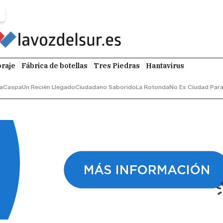
raje
Fábrica de botellas
Tres Piedras
Hantavirus
ga
Caspa
Un Recién Llegado
Ciudadano Saborido
La Rotonda
No Es Ciudad Par