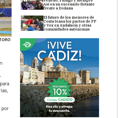
Veneno, Pitingo y Siempre
Así en un escenario flotante
frente a Doñana
El futuro de los menores de
Ceuta tensa los pactos de PP
y Vox en Andalucía y otras
comunidades autónomas
 TORO
en
y
 para
ias,
l por