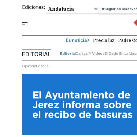
Ediciones:
Seguir en Discover
Precio luz
Padre Co
Es noticia
EDITORIAL
Editorial
Cartas Y Vídeos
El Dedo En La Lla
Opinión
Editorial