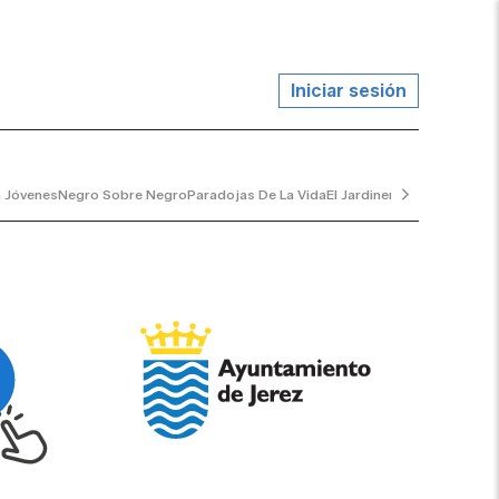
Iniciar sesión
a Jóvenes
Negro Sobre Negro
Paradojas De La Vida
El Jardinero Tranquilo
...y 