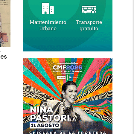
,
des