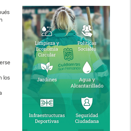
pués
n
aerse
n los
a