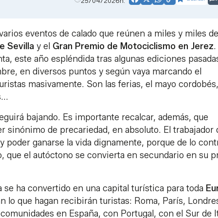
25/04/2026h.
Facebook
X
WhatsApp
Copy
Link
varios eventos de calado que reúnen a miles y miles d
e Sevilla
y el
Gran Premio de Motociclismo en Jerez
.
a, este año espléndida tras algunas ediciones pasada
mbre, en diversos puntos y según vaya marcando el
uristas masivamente. Son las ferias, el mayo cordobés,
...
eguirá bajando. Es importante recalcar, además, que
r sinónimo de precariedad, en absoluto. El trabajador 
d y poder ganarse la vida dignamente, porque de lo cont
o, que el autóctono se convierta en secundario en su p
 se ha convertido en una capital turística para toda
Eu
 lo que hagan recibirán turistas: Roma, París, Londre
comunidades en España, con Portugal, con el Sur de It