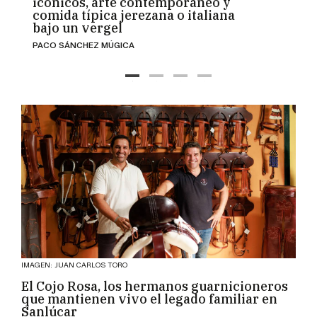
icónicos, arte contemporáneo y
refug
comida típica jerezana o italiana
empr
bajo un vergel
desa
PACO SÁNCHEZ MÚGICA
MÍRIAM
Las Tr
presió
es qu
IMAGEN: JUAN CARLOS TORO
El Cojo Rosa, los hermanos guarnicioneros
que mantienen vivo el legado familiar en
Sanlúcar