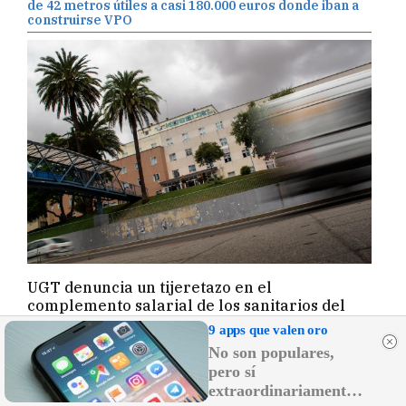
de 42 metros útiles a casi 180.000 euros donde iban a
construirse VPO
UGT denuncia un tijeretazo en el
complemento salarial de los sanitarios del
área de Jerez y acusa al SAS de "atraco" a sus
9 apps que valen oro
trabajadores
No son populares,
F. JIMÉNEZ
pero sí
extraordinariamente