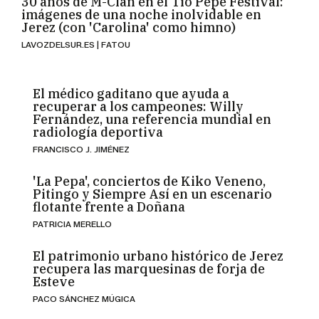
30 años de M-Clan en el Tío Pepe Festival:
imágenes de una noche inolvidable en
Jerez (con 'Carolina' como himno)
LAVOZDELSUR.ES | FATOU
El médico gaditano que ayuda a
recuperar a los campeones: Willy
Fernández, una referencia mundial en
radiología deportiva
FRANCISCO J. JIMÉNEZ
'La Pepa', conciertos de Kiko Veneno,
Pitingo y Siempre Así en un escenario
flotante frente a Doñana
PATRICIA MERELLO
El patrimonio urbano histórico de Jerez
recupera las marquesinas de forja de
Esteve
PACO SÁNCHEZ MÚGICA