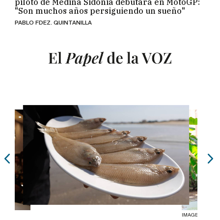
piloto de Medina Sidonia debutará en MotoGP:
"Son muchos años persiguiendo un sueño"
PABLO FDEZ. QUINTANILLA
IMAGEN: JUAN