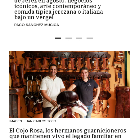
de Jerez en agosto: negocios
"inst
icónicos, arte contemporáneo y
refug
comida típica jerezana o italiana
empr
bajo un vergel
desa
PACO SÁNCHEZ MÚGICA
MÍRIAM
Las Tr
presió
es qu
IMAGEN: JUAN CARLOS TORO
El Cojo Rosa, los hermanos guarnicioneros
que mantienen vivo el legado familiar en