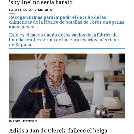
'skyline' no sería barato
PACO SÁNCHEZ MÚGICA
Recogen firmas para impedir el derribo de las
chimeneas de la fábrica de botellas de Jerez en apenas
unos meses
Este es el nuevo dueño de los suelos de la fábrica de
botellas en Jerez: uno de los empresarios más ricos
de España
IMAGEN: ESTEBAN
Adiós a Jan de Clerck: fallece el belga